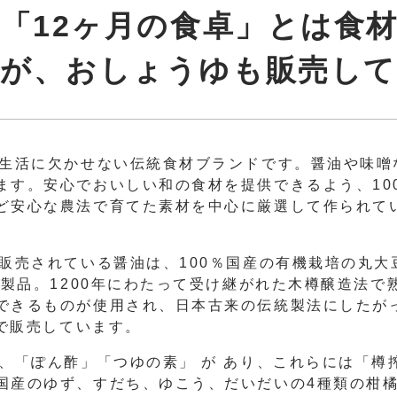
の「12ヶ月の食卓」とは食
たが、おしょうゆも販売して
食生活に欠かせない伝統食材ブランドです。醤油や味噌
ます。安心でおいしい和の食材を提供できるよう、10
ど安心な農法で育てた素材を中心に厳選して作られて
ら販売されている醤油は、100％国産の有機栽培の丸
の製品。1200年にわたって受け継がれた木樽醸造法
できるものが使用され、日本古来の伝統製法にしたが
りで販売しています。
は、「ぽん酢」「つゆの素」 が あり、これらには「樽
国産のゆず、すだち、ゆこう、だいだいの4種類の柑