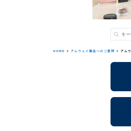
HOME
>
アムウェイ製品へのご質問
> アム