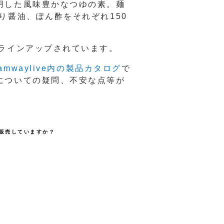
用した風味豊かなつゆの素。麺
り醤油、ぽん酢をそれぞれ150
ラインアップされています。
mwaylive内の製品カタログ
で
についての疑問、不安な点等が
販売していますか？